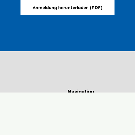
Anmeldung herunterladen (PDF)
Navigation
Startseite
tz 8
Über uns
austein
Standort Blaustein
Downloads & Formulare