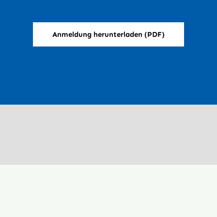
Anmeldung herunterladen (PDF)
Navigation
Startseite
tz 8
Über uns
austein