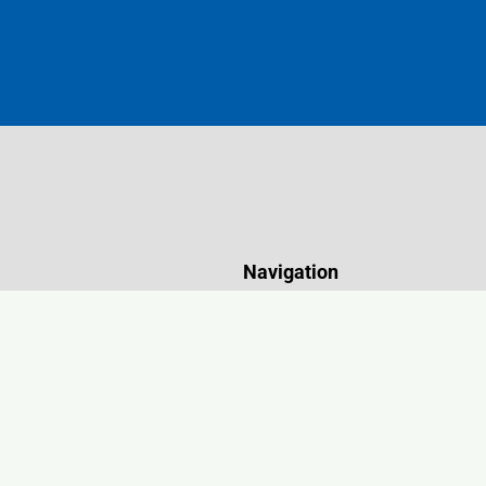
Navigation
Startseite
tz 8
Über uns
austein
Standort Blaustein
Downloads & Formulare
Termine
Kontakt