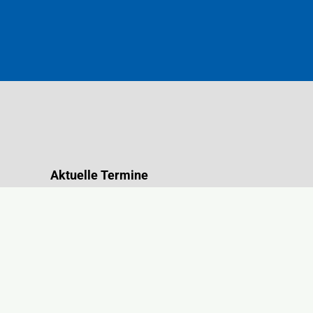
Aktuelle Termine
Ausschußsitzung 09.06.26
Sommerfest 26.07.2026
Stammtisch im Juli am 15.07.26
Ausschußsitzung 09.09.26
Ausschußsitzung 19.11.26