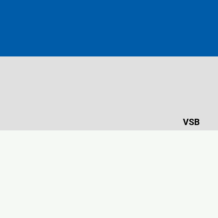
VSB
Marktpla
89134 Bl
E-Mail: