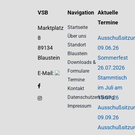
VSB
Navigation
Aktuelle
Termine
Startseite
Marktplatz
Über uns
8
Ausschußsitzu
Standort
89134
09.06.26
Blaustein
Blaustein
Sommerfest
Downloads &
26.07.2026
Formulare
E-Mail:
Stammtisch
Termine
im Juli am
Kontakt
Datenschutzerklärung
15.07.26
Impressum
Ausschußsitzu
09.09.26
Ausschußsitzu