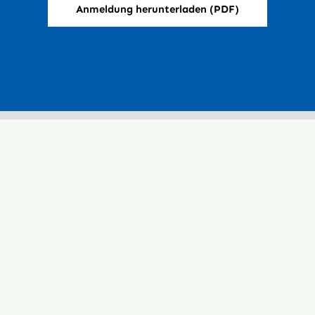
Anmeldung herunterladen (PDF)
Navigation
Startseite
tz 8
Über uns
austein
Standort Blaustein
Downloads & Formulare