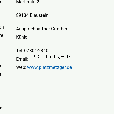
r
Martinstr. 2
89134 Blaustein
en
Ansprechpartner Gunther
rei
Kühle
Tel: 07304-2340
Email:
en
Web:
www.platzmetzger.de
h-
be