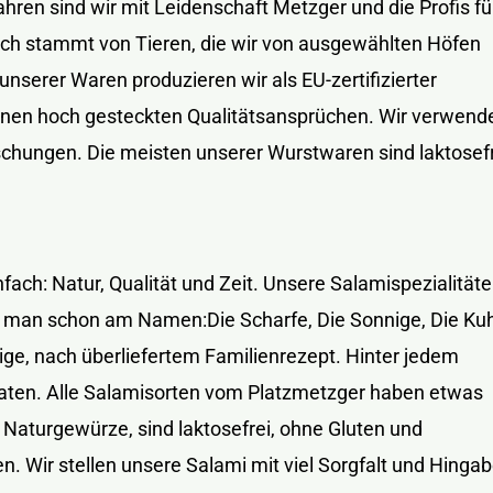
Jahren sind wir mit Leidenschaft Metzger und die Profis fü
sch stammt von Tieren, die wir von ausgewählten Höfen
nserer Waren produzieren wir als EU-zertifizierter
genen hoch gesteckten Qualitätsansprüchen. Wir verwend
hungen. Die meisten unserer Wurstwaren sind laktosef
nfach: Natur, Qualität und Zeit. Unsere Salamispezialität
 man schon am Namen:Die Scharfe, Die Sonnige, Die Ku
ige, nach überliefertem Familienrezept. Hinter jedem
aten. Alle Salamisorten vom Platzmetzger haben etwas
Naturgewürze, sind laktosefrei, ohne Gluten und
. Wir stellen unsere Salami mit viel Sorgfalt und Hinga