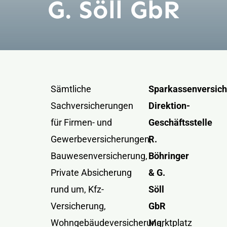
G. Söll GbR
Kontakt
Sämtliche
Sparkassenversich
Sachversicherungen
Direktion-
für Firmen- und
Geschäftsstelle
Gewerbeversicherungen,
R.
Bauwesenversicherung,
Böhringer
Private Absicherung
& G.
rund um, Kfz-
Söll
Versicherung,
GbR
Wohngebäudeversicherung,
Marktplatz