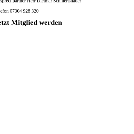
sprechpartner Herr Dietmar Schniertshauer
lefon 07304 928 320
etzt Mitglied werden