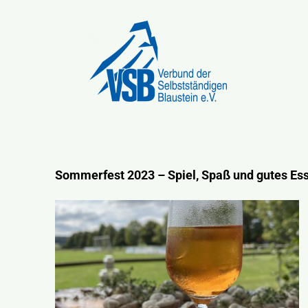
Zum
Inhalt
springen
Startseite
Über uns
Sommerfest 2023 – Spiel, Spaß und gutes Es
Blausteiner Herbst
Downloads & Formulare
Termine