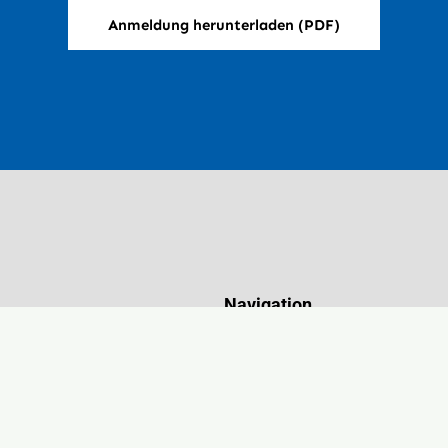
Anmeldung herunterladen (PDF)
Navigation
Startseite
tz 8
Über uns
austein
Standort Blaustein
Downloads & Formulare