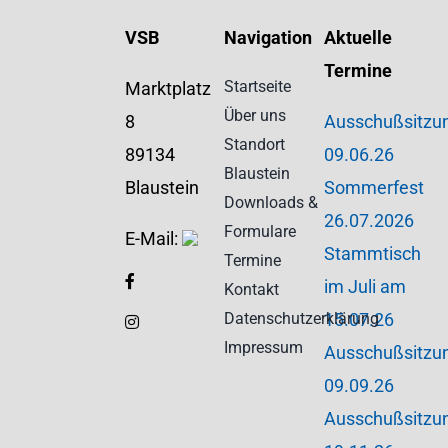
VSB
Navigation
Aktuelle
Termine
Startseite
Marktplatz
Über uns
8
Ausschußsitzu
Standort
89134
09.06.26
Blaustein
Blaustein
Sommerfest
Downloads &
26.07.2026
Formulare
E-Mail:
Stammtisch
Termine
im Juli am
Kontakt
Datenschutzerklärung
15.07.26
Impressum
Ausschußsitzu
09.09.26
Ausschußsitzu