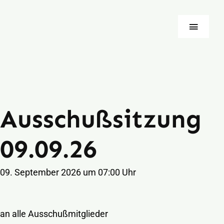
Zum
Inhalt
Toggle
springen
Naviga
Startseite
Über uns
Ausschußsitzung
Blausteiner Herbst
09.09.26
Downloads & Formulare
09. September 2026 um 07:00 Uhr
Termine
an alle Ausschußmitglieder